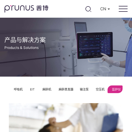
CN
产品与解决方案
Products & Solutions
呼吸机
EIT
麻醉机
麻醉蒸发器
输注泵
空压机
监护仪