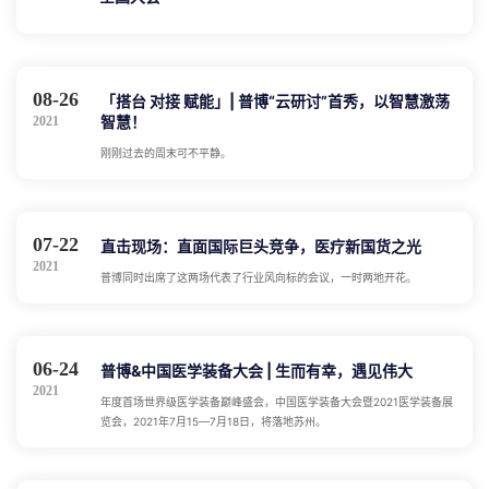
08-26
「搭台 对接 赋能」| 普博“云研讨”首秀，以智慧激荡
智慧！
2021
刚刚过去的周末可不平静。
07-22
直击现场：直面国际巨头竞争，医疗新国货之光
2021
普博同时出席了这两场代表了行业风向标的会议，一时两地开花。
06-24
普博&中国医学装备大会 | 生而有幸，遇见伟大
2021
年度首场世界级医学装备巅峰盛会，中国医学装备大会暨2021医学装备展
览会，2021年7月15—7月18日，将落地苏州。