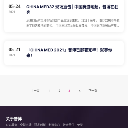
05-24
CHINA MED32 现场直击 | 中国赛道崛起，普博在狂
奔
2021
从进口品牌瓜分市场到国产品牌宣示主权， 短短十余年， 医疗器械市场发
生了翻天覆地的变化。 中国主场甚至是世界舞台， 中国医疗器械品牌都在
跑步前进。
05-21
「CHINA MED 2021」普博已部署完毕！就等你
来！
2021
上一页
1
2
3
4
下一页
关于普博
公司概览
全球市场
研发创新
制造中心
社会责任
荣誉