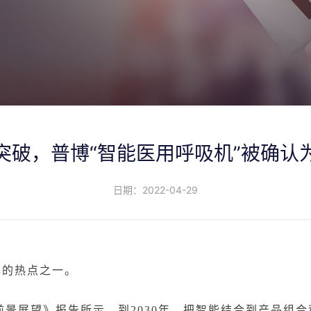
突破，普博“智能医用呼吸机”被确认
日期：2022-04-29
年的热点之一。
前景展望
》
报告所示，到
2030
年，
把
智能结合到产品组合