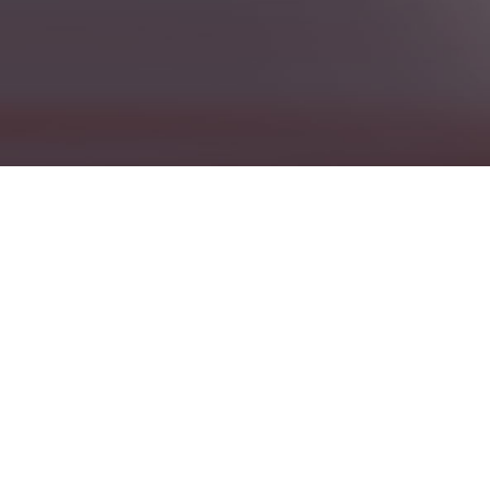
捷报
近日，普博医疗捷报频传，其自主研发
和国医疗器械注册证。
0
1