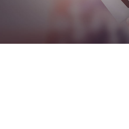
频传！普博医疗连续斩获3张医疗器械
日期：2023-12-14
的“TP系列镇痛泵”、“热稀释
漂浮导管
”、“呼吸工作站